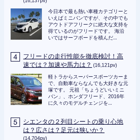
(16,137pv)
今日本で最も熱い車種カテゴリーと
いえばミニバンですが、その中でも
アウトドアフリークに絶大な支持を
得ているのがフリードです。 海沿
いではサーフボードを積んだ...
フリードの走行性能を徹底検討！高
速では？加速や馬力は？
(16,121pv)
軽トラからスーパースポーツカーま
で、自動車ならなんでも大好きな元
塚です。 元祖「ちょうどいいミニ
バン」、ホンダフリード、2016年
に久々のモデルチェンジを...
シエンタの２列目シートの乗り心地
は？広さは？足元は狭いか？
(14,704pv)