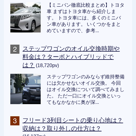
【ミニバン徹底比較まとめ】トヨタ
車 まずはトヨタ車から紹介しま
す。 トヨタ車には、多くのミニバ
ン車があります。 いくつかをまと
めていますので、参考...
ステップワゴンのオイル交換時期や
料金は？ターボとハイブリッドで
は？
(18,720pv)
ステップワゴンのみならず維持整備
には欠かせないオイル交換。 今回
はオイル交換について調べてみまし
た。 ただ一口にオイル交換といっ
てもなかなかに奥が深...
フリード3列目シートの乗り心地は？
収納は？取り外しの仕方は？