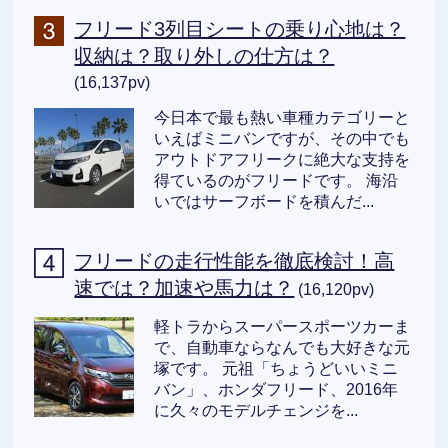
フリード3列目シートの乗り心地は？
収納は？取り外しの仕方は？
(16,137pv)
今日本で最も熱い車種カテゴリーと
いえばミニバンですが、その中でも
アウトドアフリークに絶大な支持を
得ているのがフリードです。 海沿
いではサーフボードを積んだ...
フリードの走行性能を徹底検討！高
速では？加速や馬力は？
(16,120pv)
軽トラからスーパースポーツカーま
で、自動車ならなんでも大好きな元
塚です。 元祖「ちょうどいいミニ
バン」、ホンダフリード、2016年
に久々のモデルチェンジを...