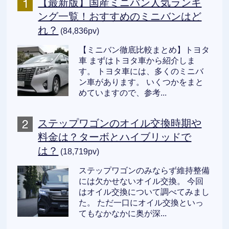
【最新版】国産ミニバン人気ランキ
ング一覧！おすすめのミニバンはど
れ？
(84,836pv)
【ミニバン徹底比較まとめ】トヨタ
車 まずはトヨタ車から紹介しま
す。 トヨタ車には、多くのミニバ
ン車があります。 いくつかをまと
めていますので、参考...
ステップワゴンのオイル交換時期や
料金は？ターボとハイブリッドで
は？
(18,719pv)
ステップワゴンのみならず維持整備
には欠かせないオイル交換。 今回
はオイル交換について調べてみまし
た。 ただ一口にオイル交換といっ
てもなかなかに奥が深...