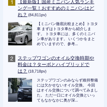
【最新版】国産ミニバン人気ランキ
ング一覧！おすすめのミニバンはど
れ？
(84,811pv)
【ミニバン徹底比較まとめ】トヨタ
車 まずはトヨタ車から紹介しま
す。 トヨタ車には、多くのミニバ
ン車があります。 いくつかをまと
めていますので、参考...
ステップワゴンのオイル交換時期や
料金は？ターボとハイブリッドで
は？
(18,718pv)
ステップワゴンのみならず維持整備
には欠かせないオイル交換。 今回
はオイル交換について調べてみまし
た。 ただ一口にオイル交換といっ
てもなかなかに奥が深...