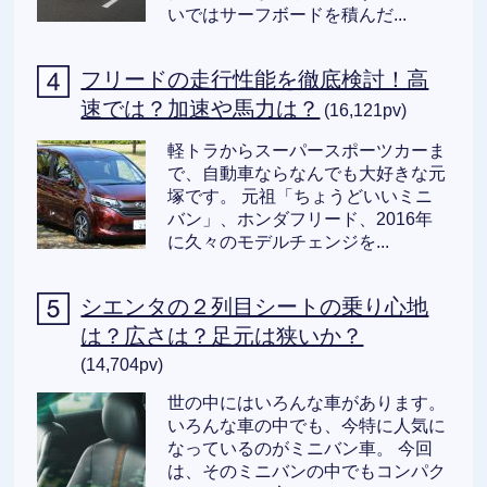
いではサーフボードを積んだ...
フリードの走行性能を徹底検討！高
速では？加速や馬力は？
(16,121pv)
軽トラからスーパースポーツカーま
で、自動車ならなんでも大好きな元
塚です。 元祖「ちょうどいいミニ
バン」、ホンダフリード、2016年
に久々のモデルチェンジを...
シエンタの２列目シートの乗り心地
は？広さは？足元は狭いか？
(14,704pv)
世の中にはいろんな車があります。
いろんな車の中でも、今特に人気に
なっているのがミニバン車。 今回
は、そのミニバンの中でもコンパク