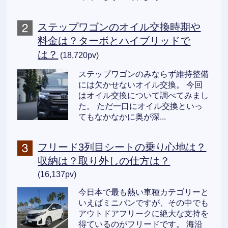
ステップワゴンのオイル交換時期や
料金は？ターボとハイブリッドで
は？
(18,720pv)
ステップワゴンのみならず維持整備
には欠かせないオイル交換。 今回
はオイル交換について調べてみまし
た。 ただ一口にオイル交換といっ
てもなかなかに奥が深...
フリード3列目シートの乗り心地は？
収納は？取り外しの仕方は？
(16,137pv)
今日本で最も熱い車種カテゴリーと
いえばミニバンですが、その中でも
アウトドアフリークに絶大な支持を
得ているのがフリードです。 海沿