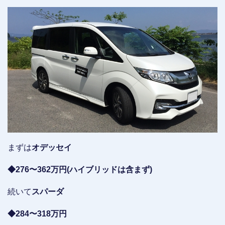
まずは
オデッセイ
◆276〜362万円(ハイブリッドは含まず)
続いて
スパーダ
◆284〜318万円