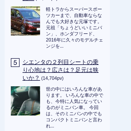
軽トラからスーパースポー
ツカーまで、自動車ならな
んでも大好きな元塚です。
元祖「ちょうどいいミニバ
ン」、ホンダフリード、
2016年に久々のモデルチェ
ンジを...
シエンタの２列目シートの乗
り心地は？広さは？足元は狭
いか？
(14,704pv)
世の中にはいろんな車があ
ります。 いろんな車の中で
も、今特に人気になってい
るのがミニバン車。 今回
は、そのミニバンの中でも
コンパクトミニバンと言わ
れ...