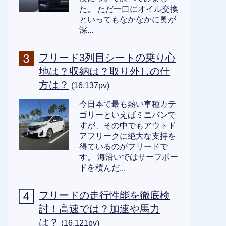
た。 ただ一口にオイル交換
といってもなかなかに奥が
深...
フリード3列目シートの乗り心
地は？収納は？取り外しの仕
方は？
(16,137pv)
今日本で最も熱い車種カテ
ゴリーといえばミニバンで
すが、その中でもアウトド
アフリークに絶大な支持を
得ているのがフリードで
す。 海沿いではサーフボー
ドを積んだ...
フリードの走行性能を徹底検
討！高速では？加速や馬力
は？
(16,121pv)