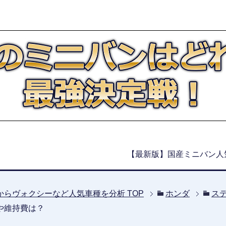
【最新版】国産ミニバン人
からヴォクシーなど人気車種を分析
TOP
ホンダ
ス
や維持費は？