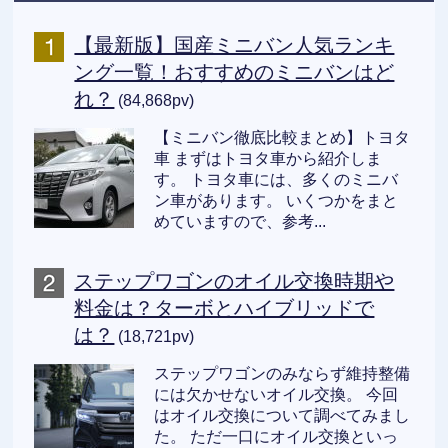
【最新版】国産ミニバン人気ランキ
ング一覧！おすすめのミニバンはど
れ？
(84,868pv)
【ミニバン徹底比較まとめ】トヨタ
車 まずはトヨタ車から紹介しま
す。 トヨタ車には、多くのミニバ
ン車があります。 いくつかをまと
めていますので、参考...
ステップワゴンのオイル交換時期や
料金は？ターボとハイブリッドで
は？
(18,721pv)
ステップワゴンのみならず維持整備
には欠かせないオイル交換。 今回
はオイル交換について調べてみまし
た。 ただ一口にオイル交換といっ