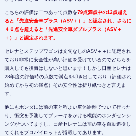
こちらの評価は二つあって点数を
79点満点中の12点越え
ると「先進安全車プラス（ASV＋）」と認定され、さらに
４６点を超えると「先進安全車ダブルプラス（ASV＋
＋）」と認定されます。
セレナとステップワゴンは文句なしのASV＋＋に認定され
ており非常に安全性が高い評価を受けているのでどちらを
購入しても後悔はしないと思います！しかし日産セレナは
28年度の評価時の点数で満点を叩き出しており（評価され
始めてから初の満点）その安全性は折り紙つきと言えま
す。
他にもホンダには前の車と程よい車体距離でついて行った
り、衝突を予測してブレーキをかける機能のホンダセンシ
ングがついてますし、日産セレナには前の車を自動追従し
てくれるプロパイロットが搭載してあります。