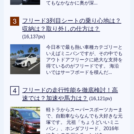
てもなかなかに奥が深...
フリード3列目シートの乗り心地は？
収納は？取り外しの仕方は？
(16,137pv)
今日本で最も熱い車種カテゴリーと
いえばミニバンですが、その中でも
アウトドアフリークに絶大な支持を
得ているのがフリードです。 海沿
いではサーフボードを積んだ...
フリードの走行性能を徹底検討！高
速では？加速や馬力は？
(16,121pv)
軽トラからスーパースポーツカーま
で、自動車ならなんでも大好きな元
塚です。 元祖「ちょうどいいミニ
バン」、ホンダフリード、2016年