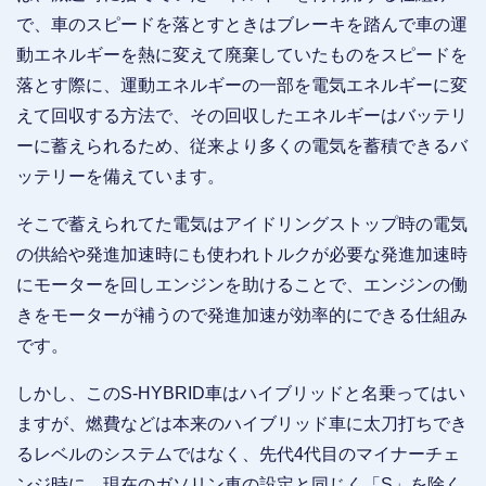
で、車のスピードを落とすときはブレーキを踏んで車の運
動エネルギーを熱に変えて廃棄していたものをスピードを
落とす際に、運動エネルギーの一部を電気エネルギーに変
えて回収する方法で、その回収したエネルギーはバッテリ
ーに蓄えられるため、従来より多くの電気を蓄積できるバ
ッテリーを備えています。
そこで蓄えられてた電気はアイドリングストップ時の電気
の供給や発進加速時にも使われトルクが必要な発進加速時
にモーターを回しエンジンを助けることで、エンジンの働
きをモーターが補うので発進加速が効率的にできる仕組み
です。
しかし、このS-HYBRID車はハイブリッドと名乗ってはい
ますが、燃費などは本来のハイブリッド車に太刀打ちでき
るレベルのシステムではなく、先代4代目のマイナーチェ
ンジ時に、現在のガソリン車の設定と同じく「S」を除く