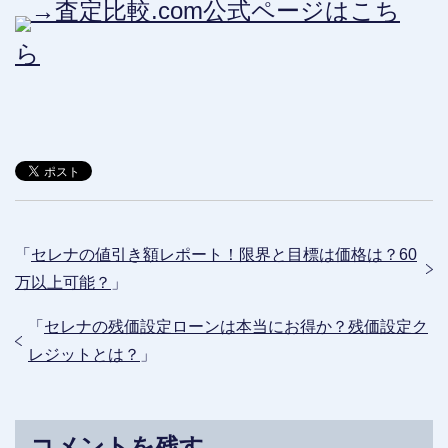
→査定比較.com公式ページはこち
ら
「
セレナの値引き額レポート！限界と目標は価格は？60
万以上可能？
」
「
セレナの残価設定ローンは本当にお得か？残価設定ク
レジットとは？
」
コメントを残す