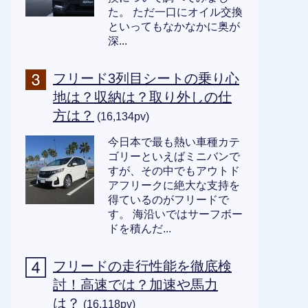
た。 ただ一口にオイル交換
といってもなかなかに奥が
深...
フリード3列目シートの乗り心
地は？収納は？取り外しの仕
方は？
(16,134pv)
今日本で最も熱い車種カテ
ゴリーといえばミニバンで
すが、その中でもアウトド
アフリークに絶大な支持を
得ているのがフリードで
す。 海沿いではサーフボー
ドを積んだ...
フリードの走行性能を徹底検
討！高速では？加速や馬力
は？
(16,118pv)