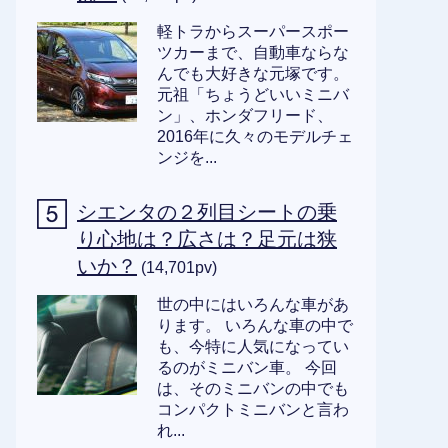
軽トラからスーパースポー
ツカーまで、自動車ならな
んでも大好きな元塚です。
元祖「ちょうどいいミニバ
ン」、ホンダフリード、
2016年に久々のモデルチェ
ンジを...
シエンタの２列目シートの乗
り心地は？広さは？足元は狭
いか？
(14,701pv)
世の中にはいろんな車があ
ります。 いろんな車の中で
も、今特に人気になってい
るのがミニバン車。 今回
は、そのミニバンの中でも
コンパクトミニバンと言わ
れ...