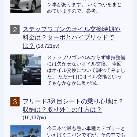
ン車があります。 いくつかをまと
めていますので、参考...
ステップワゴンのオイル交換時期や
料金は？ターボとハイブリッドで
は？
(18,721pv)
ステップワゴンのみならず維持整備
には欠かせないオイル交換。 今回
はオイル交換について調べてみまし
た。 ただ一口にオイル交換といっ
てもなかなかに奥が深...
フリード3列目シートの乗り心地は？
収納は？取り外しの仕方は？
(16,137pv)
今日本で最も熱い車種カテゴリーと
いえばミニバンですが、その中でも