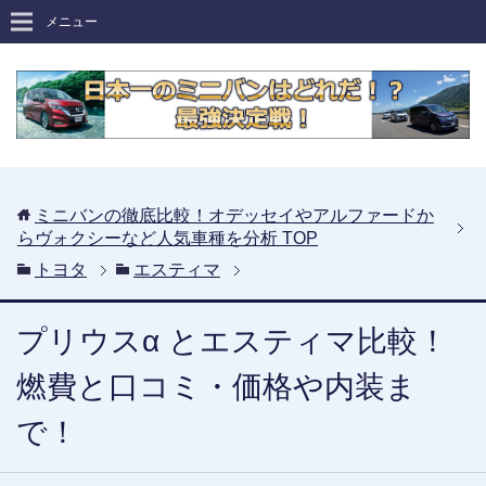
メニュー
ミニバンの徹底比較！オデッセイやアルファードか
らヴォクシーなど人気車種を分析
TOP
トヨタ
エスティマ
プリウスα とエスティマ比較！
燃費と口コミ・価格や内装ま
で！