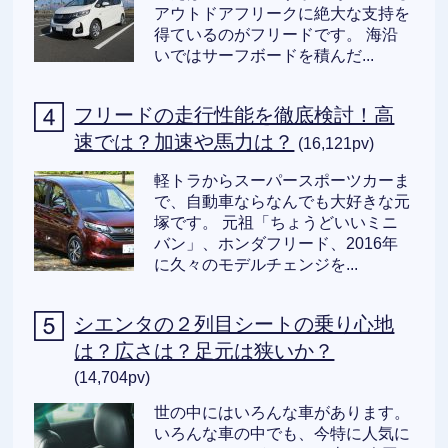
アウトドアフリークに絶大な支持を
得ているのがフリードです。 海沿
いではサーフボードを積んだ...
フリードの走行性能を徹底検討！高
速では？加速や馬力は？
(16,121pv)
軽トラからスーパースポーツカーま
で、自動車ならなんでも大好きな元
塚です。 元祖「ちょうどいいミニ
バン」、ホンダフリード、2016年
に久々のモデルチェンジを...
シエンタの２列目シートの乗り心地
は？広さは？足元は狭いか？
(14,704pv)
世の中にはいろんな車があります。
いろんな車の中でも、今特に人気に