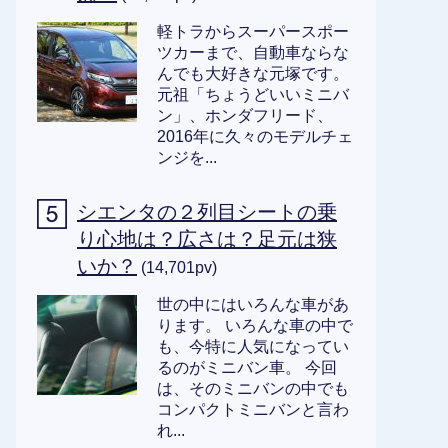
軽トラからスーパースポー
ツカーまで、自動車ならな
んでも大好きな元塚です。
元祖「ちょうどいいミニバ
ン」、ホンダフリード、
2016年に久々のモデルチェ
ンジを...
シエンタの２列目シートの乗
り心地は？広さは？足元は狭
いか？
(14,701pv)
世の中にはいろんな車があ
ります。 いろんな車の中で
も、今特に人気になってい
るのがミニバン車。 今回
は、そのミニバンの中でも
コンパクトミニバンと言わ
れ...