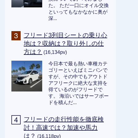
た。 ただ一口にオイル交換
といってもなかなかに奥が
深...
フリード3列目シートの乗り心
地は？収納は？取り外しの仕
方は？
(16,134pv)
今日本で最も熱い車種カテ
ゴリーといえばミニバンで
すが、その中でもアウトド
アフリークに絶大な支持を
得ているのがフリードで
す。 海沿いではサーフボー
ドを積んだ...
フリードの走行性能を徹底検
討！高速では？加速や馬力
は？
(16,118pv)