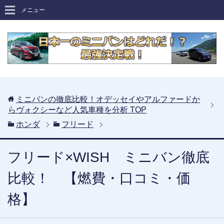
メニュー
ミニバンの徹底比較！オデッセイやアルファードか
らヴォクシーなど人気車種を分析
TOP
ホンダ
フリード
フリード×WISH ミニバン徹底
比較！ 【燃費・口コミ・価
格】