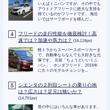
いえばミニバンですが、その中でも
アウトドアフリークに絶大な支持を
得ているのがフリードです。 海沿
いではサーフボードを積んだ...
フリードの走行性能を徹底検討！高
速では？加速や馬力は？
(16,118pv)
軽トラからスーパースポーツカーま
で、自動車ならなんでも大好きな元
塚です。 元祖「ちょうどいいミニ
バン」、ホンダフリード、2016年
に久々のモデルチェンジを...
シエンタの２列目シートの乗り心地
は？広さは？足元は狭いか？
(14,701pv)
世の中にはいろんな車があります。