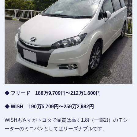
◆ フリード 188万9,709円〜212万1,600円
◆ WISH 190万5,709円〜259万2,982円
WISHもさすがトヨタで品質は高く1.8ℓ（一部2ℓ）の７シ
ーターのミニバンとしてはリーズナブルです。