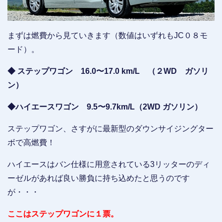
まずは燃費から見ていきます（数値はいずれもJC０８モ
ード）。
◆ ステップワゴン 16.0〜17.0 km/L （２WD ガソリ
ン）
◆ハイエースワゴン 9.5〜9.7km/L（2WD ガソリン）
ステップワゴン、さすがに最新型のダウンサイジングター
ボで高燃費！
ハイエースはバン仕様に用意されている3リッターのディ
ーゼルがあれば良い勝負に持ち込めたと思うのです
が・・・
ここはステップワゴンに１票。