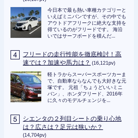
今日本で最も熱い車種カテゴリーと
いえばミニバンですが、その中でも
アウトドアフリークに絶大な支持を
得ているのがフリードです。 海沿
いではサーフボードを積んだ...
フリードの走行性能を徹底検討！高
速では？加速や馬力は？
(16,121pv)
軽トラからスーパースポーツカーま
で、自動車ならなんでも大好きな元
塚です。 元祖「ちょうどいいミニ
バン」、ホンダフリード、2016年
に久々のモデルチェンジを...
シエンタの２列目シートの乗り心地
は？広さは？足元は狭いか？
(14,704pv)