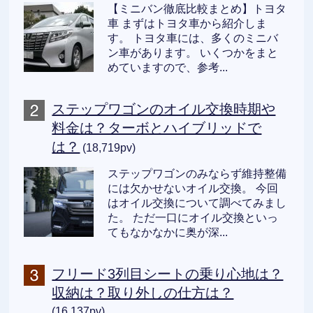
【ミニバン徹底比較まとめ】トヨタ
車 まずはトヨタ車から紹介しま
す。 トヨタ車には、多くのミニバ
ン車があります。 いくつかをまと
めていますので、参考...
ステップワゴンのオイル交換時期や
料金は？ターボとハイブリッドで
は？
(18,719pv)
ステップワゴンのみならず維持整備
には欠かせないオイル交換。 今回
はオイル交換について調べてみまし
た。 ただ一口にオイル交換といっ
てもなかなかに奥が深...
フリード3列目シートの乗り心地は？
収納は？取り外しの仕方は？
(16,137pv)