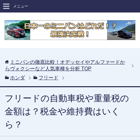
メニュー
ミニバンの徹底比較！オデッセイやアルファードか
らヴォクシーなど人気車種を分析
TOP
ホンダ
フリード
フリードの自動車税や重量税の
金額は？税金や維持費はいく
ら？