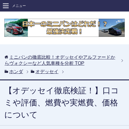
メニュー
ミニバンの徹底比較！オデッセイやアルファードか
らヴォクシーなど人気車種を分析
TOP
ホンダ
オデッセイ
【オデッセイ徹底検証！】口コ
ミや評価、燃費や実燃費、価格
について