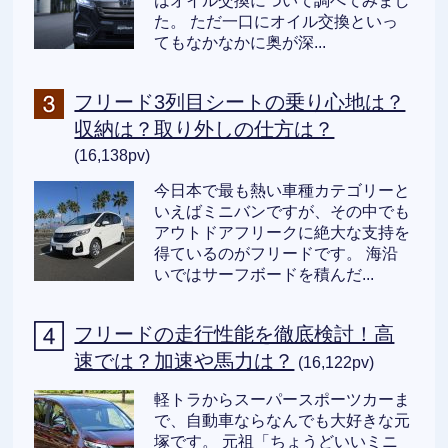
はオイル交換について調べてみまし
た。 ただ一口にオイル交換といっ
てもなかなかに奥が深...
フリード3列目シートの乗り心地は？
収納は？取り外しの仕方は？
(16,138pv)
今日本で最も熱い車種カテゴリーと
いえばミニバンですが、その中でも
アウトドアフリークに絶大な支持を
得ているのがフリードです。 海沿
いではサーフボードを積んだ...
フリードの走行性能を徹底検討！高
速では？加速や馬力は？
(16,122pv)
軽トラからスーパースポーツカーま
で、自動車ならなんでも大好きな元
塚です。 元祖「ちょうどいいミニ