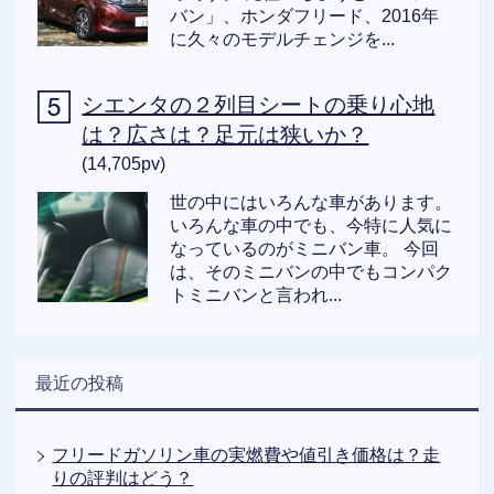
バン」、ホンダフリード、2016年
に久々のモデルチェンジを...
シエンタの２列目シートの乗り心地
は？広さは？足元は狭いか？
(14,705pv)
世の中にはいろんな車があります。
いろんな車の中でも、今特に人気に
なっているのがミニバン車。 今回
は、そのミニバンの中でもコンパク
トミニバンと言われ...
最近の投稿
フリードガソリン車の実燃費や値引き価格は？走
りの評判はどう？