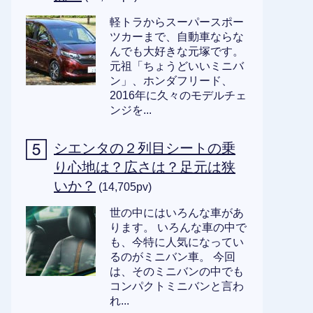
軽トラからスーパースポー
ツカーまで、自動車ならな
んでも大好きな元塚です。
元祖「ちょうどいいミニバ
ン」、ホンダフリード、
2016年に久々のモデルチェ
ンジを...
シエンタの２列目シートの乗
り心地は？広さは？足元は狭
いか？
(14,705pv)
世の中にはいろんな車があ
ります。 いろんな車の中で
も、今特に人気になってい
るのがミニバン車。 今回
は、そのミニバンの中でも
コンパクトミニバンと言わ
れ...