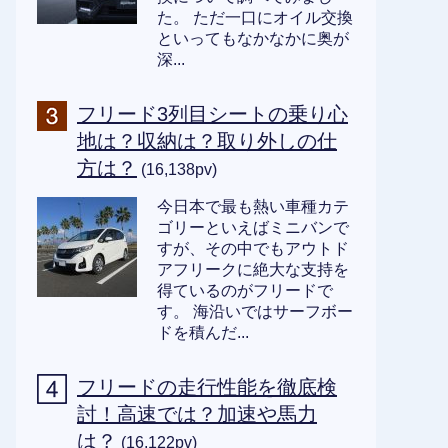
た。 ただ一口にオイル交換
といってもなかなかに奥が
深...
フリード3列目シートの乗り心
地は？収納は？取り外しの仕
方は？
(16,138pv)
今日本で最も熱い車種カテ
ゴリーといえばミニバンで
すが、その中でもアウトド
アフリークに絶大な支持を
得ているのがフリードで
す。 海沿いではサーフボー
ドを積んだ...
フリードの走行性能を徹底検
討！高速では？加速や馬力
は？
(16,122pv)