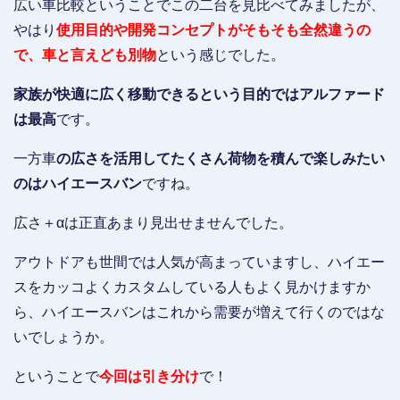
広い車比較ということでこの二台を見比べてみましたが、
やはり
使用目的や開発コンセプトがそもそも全然違うの
で、車と言えども別物
という感じでした。
家族が快適に広く移動できるという目的ではアルファード
は最高
です。
一方車
の広さを活用してたくさん荷物を積んで楽しみたい
のはハイエースバン
ですね。
広さ＋αは正直あまり見出せませんでした。
アウトドアも世間では人気が高まっていますし、ハイエー
スをカッコよくカスタムしている人もよく見かけますか
ら、ハイエースバンはこれから需要が増えて行くのではな
いでしょうか。
ということで
今回は引き分け
で！