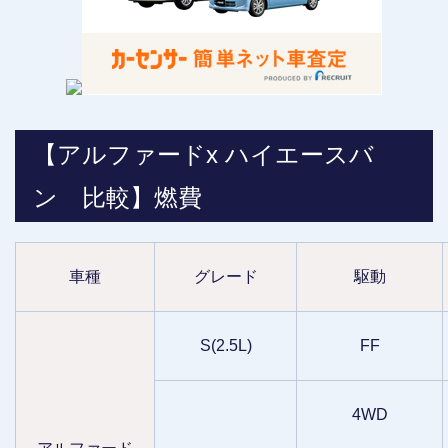
【アルファードx ハイエースバ
ン 比較】燃費
車種
グレード
駆動
S(2.5L)
FF
4WD