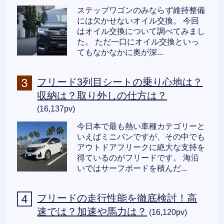
ステップワゴンのみならず維持整備
には欠かせないオイル交換。 今回
はオイル交換について調べてみまし
た。 ただ一口にオイル交換といっ
てもなかなかに奥が深...
フリード3列目シートの乗り心地は？
収納は？取り外しの仕方は？
(16,137pv)
今日本で最も熱い車種カテゴリーと
いえばミニバンですが、その中でも
アウトドアフリークに絶大な支持を
得ているのがフリードです。 海沿
いではサーフボードを積んだ...
フリードの走行性能を徹底検討！高
速では？加速や馬力は？
(16,120pv)