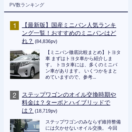
PV数ランキング
【最新版】国産ミニバン人気ランキ
ング一覧！おすすめのミニバンはど
れ？
(84,836pv)
【ミニバン徹底比較まとめ】トヨタ
車 まずはトヨタ車から紹介しま
す。 トヨタ車には、多くのミニバ
ン車があります。 いくつかをまと
めていますので、参考...
ステップワゴンのオイル交換時期や
料金は？ターボとハイブリッドで
は？
(18,719pv)
ステップワゴンのみならず維持整備
には欠かせないオイル交換。 今回