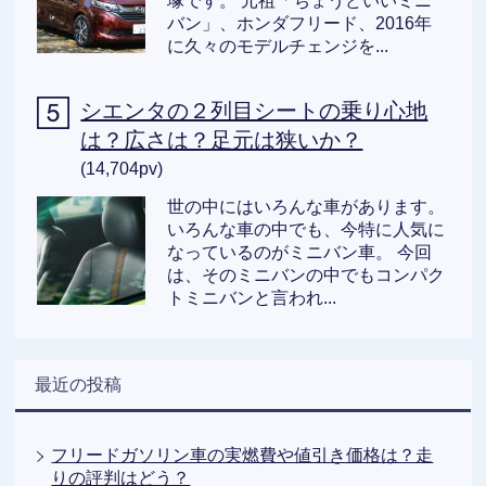
塚です。 元祖「ちょうどいいミニ
バン」、ホンダフリード、2016年
に久々のモデルチェンジを...
シエンタの２列目シートの乗り心地
は？広さは？足元は狭いか？
(14,704pv)
世の中にはいろんな車があります。
いろんな車の中でも、今特に人気に
なっているのがミニバン車。 今回
は、そのミニバンの中でもコンパク
トミニバンと言われ...
最近の投稿
フリードガソリン車の実燃費や値引き価格は？走
りの評判はどう？