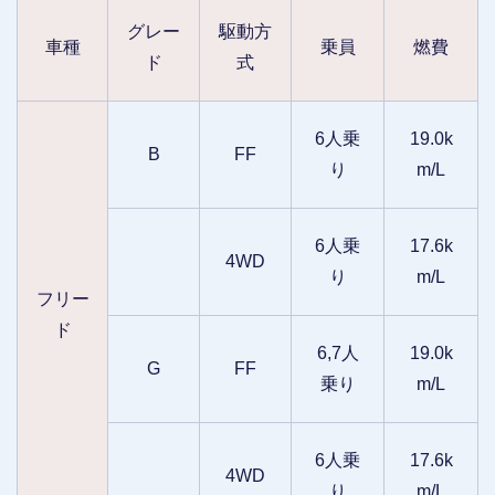
グレー
駆動方
車種
乗員
燃費
ド
式
6人乗
19.0k
B
FF
り
m/L
6人乗
17.6k
4WD
り
m/L
フリー
ド
6,7人
19.0k
G
FF
乗り
m/L
6人乗
17.6k
4WD
り
m/L