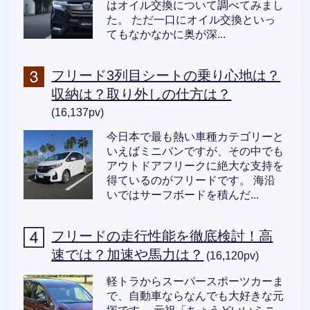
はオイル交換について調べてみまし
た。 ただ一口にオイル交換といっ
てもなかなかに奥が深...
フリード3列目シートの乗り心地は？
収納は？取り外しの仕方は？
(16,137pv)
今日本で最も熱い車種カテゴリーと
いえばミニバンですが、その中でも
アウトドアフリークに絶大な支持を
得ているのがフリードです。 海沿
いではサーフボードを積んだ...
フリードの走行性能を徹底検討！高
速では？加速や馬力は？
(16,120pv)
軽トラからスーパースポーツカーま
で、自動車ならなんでも大好きな元