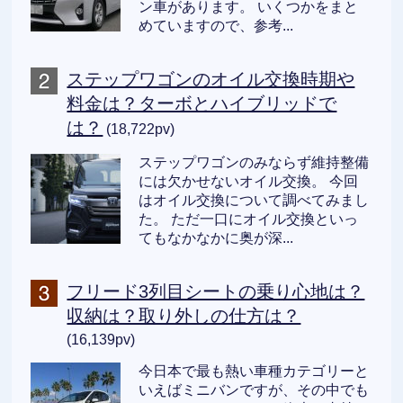
ン車があります。 いくつかをまと
めていますので、参考...
ステップワゴンのオイル交換時期や
料金は？ターボとハイブリッドで
は？
(18,722pv)
ステップワゴンのみならず維持整備
には欠かせないオイル交換。 今回
はオイル交換について調べてみまし
た。 ただ一口にオイル交換といっ
てもなかなかに奥が深...
フリード3列目シートの乗り心地は？
収納は？取り外しの仕方は？
(16,139pv)
今日本で最も熱い車種カテゴリーと
いえばミニバンですが、その中でも