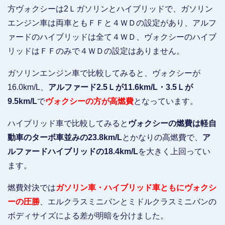
方ヴォクシーは2Ｌガソリンとハイブリッドで、ガソリン
エンジン車は両車ともＦＦと４ＷＤの設定があり、アルフ
ァードのハイブリッドは全て４ＷＤ、ヴォクシーのハイブ
リッドはＦＦのみで４ＷＤの設定はありません。
ガソリンエンジン車で比較してみると、ヴォクシーが
16.0km/L、
アルファード2.5Ｌが11.6km/L・3.5Ｌが
9.5km/L
で
ヴォクシーの方が高燃費
となっています。
ハイブリッド車で比較してみると
ヴォクシーの燃費は軽自
動車のターボ車並みの23.8km/L
とかなりの高燃費で、
ア
ルファードハイブリッドの18.4km/L
を大きく上回ってい
ます。
燃費対決では
ガソリン車・ハイブリッド車ともにヴォクシ
ーの圧勝
、エルクラスミニバンとミドルクラスミニバンの
ボディサイズによる差が明暗を分けました。