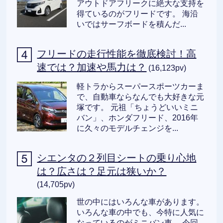
アウトドアフリークに絶大な支持を
得ているのがフリードです。 海沿
いではサーフボードを積んだ...
フリードの走行性能を徹底検討！高
速では？加速や馬力は？
(16,123pv)
軽トラからスーパースポーツカーま
で、自動車ならなんでも大好きな元
塚です。 元祖「ちょうどいいミニ
バン」、ホンダフリード、2016年
に久々のモデルチェンジを...
シエンタの２列目シートの乗り心地
は？広さは？足元は狭いか？
(14,705pv)
世の中にはいろんな車があります。
いろんな車の中でも、今特に人気に
なっているのがミニバン車。 今回