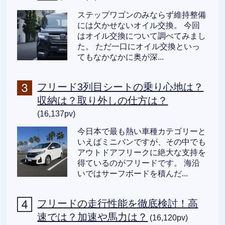
ステップワゴンのみならず維持整備
には欠かせないオイル交換。 今回
はオイル交換について調べてみまし
た。 ただ一口にオイル交換といっ
てもなかなかに奥が深...
フリード3列目シートの乗り心地は？
収納は？取り外しの仕方は？
(16,137pv)
今日本で最も熱い車種カテゴリーと
いえばミニバンですが、その中でも
アウトドアフリークに絶大な支持を
得ているのがフリードです。 海沿
いではサーフボードを積んだ...
フリードの走行性能を徹底検討！高
速では？加速や馬力は？
(16,120pv)